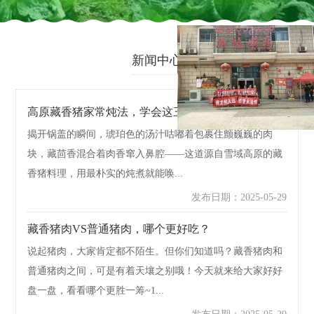
新闻中心
高原藏香猪家常炖法，学会这三招肉嫩汤鲜不
揭开锅盖的瞬间，琥珀色的汤汁咕嘟着包裹住颤巍巍的肉
块，藏茴香混合着肉香窜入鼻腔——这道源自雪域高原的藏
香猪料理，用最朴实的炖煮就能唤...
发布日期：2025-05-29
藏香猪肉VS普通猪肉，哪个更好吃？
说起猪肉，大家肯定都不陌生。但你们知道吗？藏香猪肉和
普通猪肉之间，可是有着天壤之别哦！今天就来给大家好好
盘一盘，看看哪个更胜一筹~1...