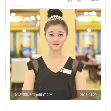
发布日期：2025-05-29
煲汤用哪块猪肉最好？不
2025-04-29
喝
同部位适合做什么菜
山里的